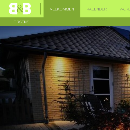
VELKOMMEN
KALENDER
VÆRE
HORSENS