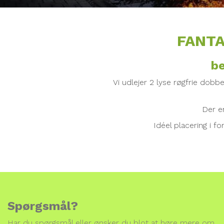
FANTA
be
Vi udlejer 2 lyse røgfrie dob
Der e
Idéel placering i fo
Spørgsmål?
Har du spørgsmål eller ønsker du blot at høre mere om