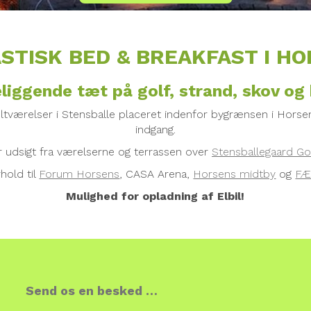
STISK BED & BREAKFAST I H
liggende tæt på golf, strand, skov og
beltværelser i Stensballe placeret indenfor bygrænsen i Hors
indgang.
r udsigt fra værelserne og terrassen over
Stensballegaard Go
rhold til
Forum Horsens
, CASA Arena,
Horsens midtby
og
FÆ
Mulighed for opladning af Elbil!
Send os en besked …