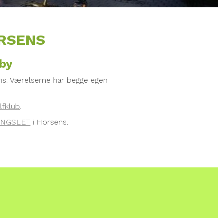
ORSENS
 by
ens. Værelserne har begge egen
lfklub
.
NGSLET
i Horsens.