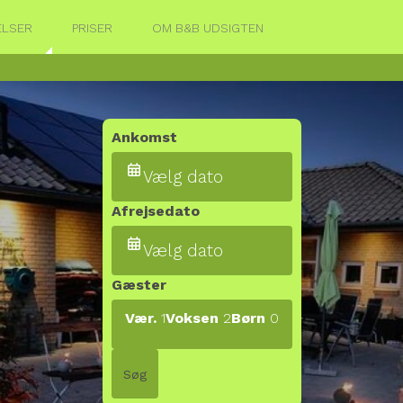
LSER
PRISER
OM B&B UDSIGTEN
Ankomst
Vælg dato
Afrejsedato
Vælg dato
Gæster
Vær.
1
Voksen
2
Børn
0
Søg