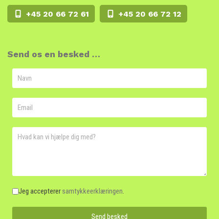
+45 20 66 72 61
+45 20 66 72 12
Send os en besked …
Samtykke
*
Jeg accepterer
samtykkeerklæringen
.
Send besked